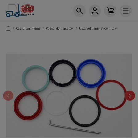
/
Części zamienne
/
Czesci do masztów
/
Uszczelnienia siłowników