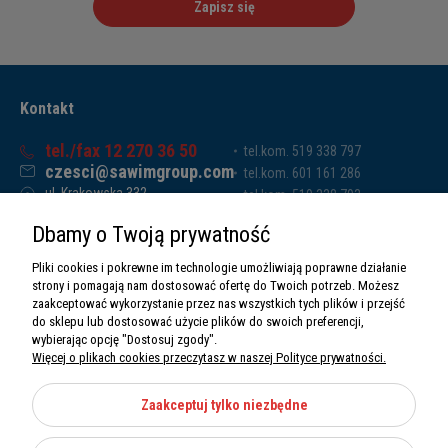
Zapisz się
Kontakt
tel./fax 12 270 36 50
tel.kom. 519 338 797
czesci@sawimgroup.com
tel.kom. 601 161 286
ul. Krakowska 332,
tel.kom. 519 338 793
32-080 Zabierzów
tel.kom. 661 011 669
Dbamy o Twoją prywatność
Sawim Group Mariusz Zdyb sp. k.
NIP: 5130284470
Pliki cookies i pokrewne im technologie umożliwiają poprawne działanie
REGON: 5246591010
strony i pomagają nam dostosować ofertę do Twoich potrzeb. Możesz
zaakceptować wykorzystanie przez nas wszystkich tych plików i przejść
do sklepu lub dostosować użycie plików do swoich preferencji,
wybierając opcję "Dostosuj zgody".
Więcej o plikach cookies przeczytasz w naszej Polityce prywatności.
O nas
Informacje
Zaakceptuj tylko niezbędne
Moje konto