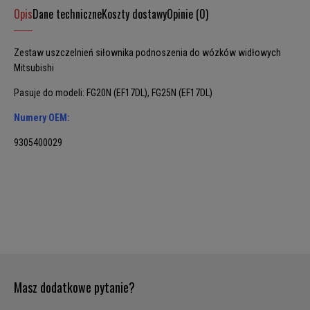
Opis
Dane techniczne
Koszty dostawy
Opinie (0)
Zestaw uszczelnień siłownika podnoszenia do wózków widłowych
Mitsubishi
Pasuje do modeli: FG20N (EF17DL), FG25N (EF17DL)
Numery OEM:
9305400029
Masz dodatkowe pytanie?