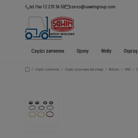
tel./fax 12 270 36 50
czesci@sawimgroup.com
Części zamienne
Opony
Widły
Osprzę
/
Części zamienne
/
Części przesuwu bocznego
/
Bolzoni
/
HN5
/
Z