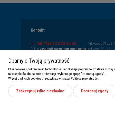
Kontakt
tel./fax 12 270 36 50
tel.kom. 519 338 
czesci@sawimgroup.com
tel.kom. 601 161 
ul. Krakowska 332,
tel.kom. 519 338 
Dbamy o Twoją prywatność
32-080 Zabierzów
tel.kom. 661 011 
Sawim Group Mariusz Zdyb sp. k.
Pliki cookies i pokrewne im technologie umożliwiają poprawne działanie stron
NIP: 5130284470
użycie plików do swoich preferencji, wybierając opcję "Dostosuj zgody".
REGON: 5246591010
Więcej o plikach cookies przeczytasz w naszej Polityce prywatności.
Zaakceptuj tylko niezbędne
Dostosuj zgody
Wszystkie prawa zastrzeżone Sawimbis 2026