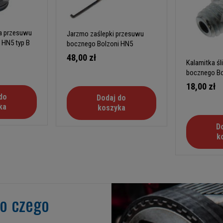
a przesuwu
Jarzmo zaślepki przesuwu
 HN5 typ B
bocznego Bolzoni HN5
48,00 zł
Kalamitka ś
bocznego Bo
18,00 zł
do
Dodaj do
ka
koszyka
D
k
go czego