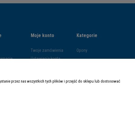
e
Moje konto
Kategorie
Twoje zamówienia
Opony
klamacje
Ustawienia konta
ywatności
Przechowalnia
ości
tanie przez nas wszystkich tych plików i przejść do sklepu lub dostosować
ty dostawy
Made with
by
Mamezi.pl