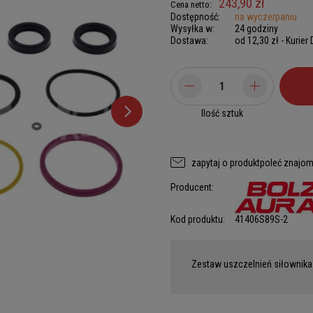
243,90 zł
Cena netto:
Dostępność:
na wyczerpaniu
Wysyłka w:
24 godziny
Dostawa:
od 12,30 zł
- Kurier
Ilość sztuk
zapytaj o produkt
poleć znajo
Producent:
Kod produktu:
41406S89S-2
Zestaw uszczelnień siłownika