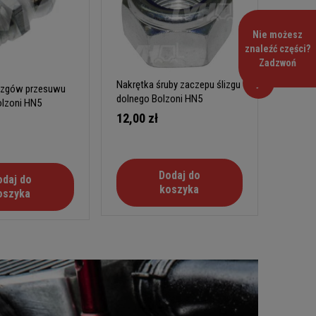
Nie możesz
znaleźć części?
O-ring 
Zadzwoń
Bolzon
Nakrętka śruby zaczepu ślizgu
lizgów przesuwu
95,00
dolnego Bolzoni HN5
lzoni HN5
12,00 zł
Dodaj do
odaj do
koszyka
oszyka