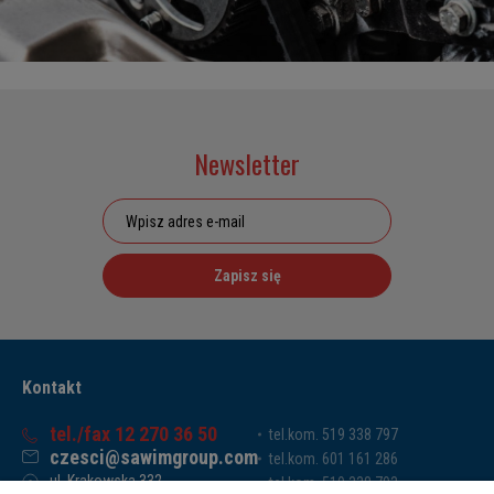
Newsletter
Zapisz się
Kontakt
tel./fax 12 270 36 50
tel.kom. 519 338 797
czesci@sawimgroup.com
tel.kom. 601 161 286
ul. Krakowska 332,
tel.kom. 519 338 793