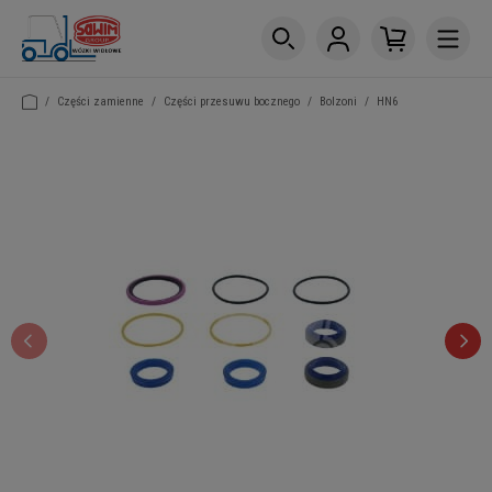
/
Części zamienne
/
Części przesuwu bocznego
/
Bolzoni
/
HN6