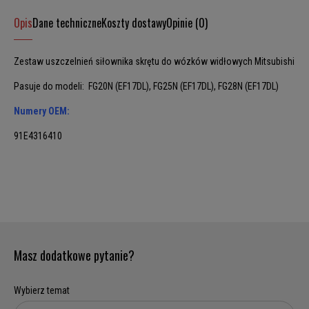
Opis
Dane techniczne
Koszty dostawy
Opinie (0)
Zestaw uszczelnień siłownika skrętu do wózków widłowych Mitsubishi
Pasuje do modeli: FG20N (EF17DL), FG25N (EF17DL), FG28N (EF17DL)
Numery OEM:
91E4316410
Masz dodatkowe pytanie?