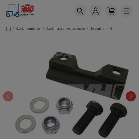
/
Części zamienne
/
Części przesuwu bocznego
/
Bolzoni
/
HN6