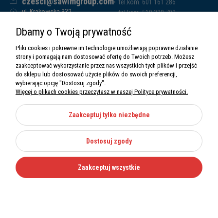
czesci@sawimgroup.com
tel.kom. 601 161 286
ul. Krakowska 332,
tel.kom. 519 338 793
32-080 Zabierzów
tel.kom. 661 011 669
Dbamy o Twoją prywatność
Sawim Group Mariusz Zdyb sp. k.
NIP: 5130284470
Pliki cookies i pokrewne im technologie umożliwiają poprawne działanie
REGON: 5246591010
strony i pomagają nam dostosować ofertę do Twoich potrzeb. Możesz
zaakceptować wykorzystanie przez nas wszystkich tych plików i przejść
do sklepu lub dostosować użycie plików do swoich preferencji,
wybierając opcję "Dostosuj zgody".
Więcej o plikach cookies przeczytasz w naszej Polityce prywatności.
O nas
Informacje
Zaakceptuj tylko niezbędne
Moje konto
Dostosuj zgody
Kategorie
Zaakceptuj wszystkie
Wszystkie prawa zastrzeżone Sawimbis 2026
Made with
by
Mamezi.pl
Nie możesz znaleźć części?
12 270 36 50
Zadzwoń