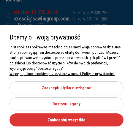
tel./fax 12 270 36 50
tel.kom. 519 338 797
czesci@sawimgroup.com
tel.kom. 601 161 286
ul. Krakowska 332,
tel.kom. 519 338 793
32-080 Zabierzów
tel.kom. 661 011 669
Dbamy o Twoją prywatność
Sawim Group Mariusz Zdyb sp. k.
NIP: 5130284470
Pliki cookies i pokrewne im technologie umożliwiają poprawne działanie
REGON: 5246591010
strony i pomagają nam dostosować ofertę do Twoich potrzeb. Możesz
zaakceptować wykorzystanie przez nas wszystkich tych plików i przejść
do sklepu lub dostosować użycie plików do swoich preferencji,
wybierając opcję "Dostosuj zgody".
Więcej o plikach cookies przeczytasz w naszej Polityce prywatności.
O nas
Informacje
Zaakceptuj tylko niezbędne
Moje konto
Dostosuj zgody
Kategorie
Zaakceptuj wszystkie