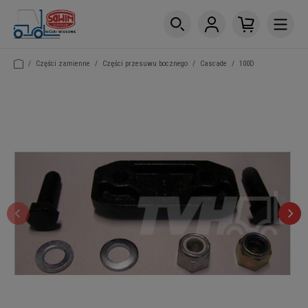
/
Części zamienne
/
Części przesuwu bocznego
/
Cascade
/
100D