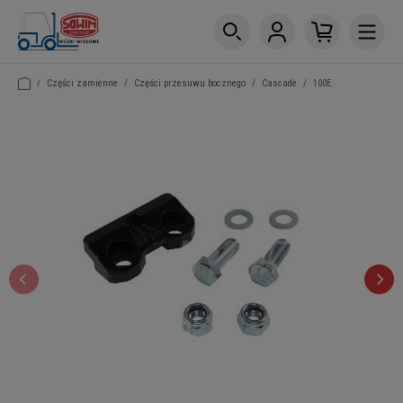
/
Części zamienne
/
Części przesuwu bocznego
/
Cascade
/
100E