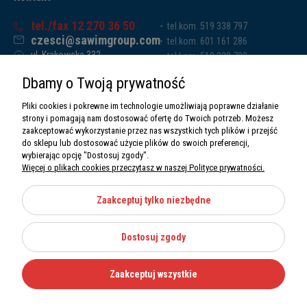
tel./fax 12 270 36 50
tel.kom. 519 338 797
czesci@sawimgroup.com
tel.kom. 601 161 286
ul. Krakowska 332,
tel.kom. 519 338 793
32-080 Zabierzów
tel.kom. 661 011 669
Dbamy o Twoją prywatność
Sawim Group Mariusz Zdyb sp. k.
NIP: 5130284470
Pliki cookies i pokrewne im technologie umożliwiają poprawne działanie
REGON: 5246591010
strony i pomagają nam dostosować ofertę do Twoich potrzeb. Możesz
zaakceptować wykorzystanie przez nas wszystkich tych plików i przejść
do sklepu lub dostosować użycie plików do swoich preferencji,
wybierając opcję "Dostosuj zgody".
Więcej o plikach cookies przeczytasz w naszej Polityce prywatności.
O nas
Informacje
Zaakceptuj tylko niezbędne
Moje konto
Dostosuj zgody
Kategorie
Zaakceptuj wszystkie