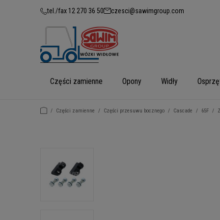
tel./fax 12 270 36 50
czesci@sawimgroup.com
Części zamienne
Opony
Widły
Osprzę
/
Części zamienne
/
Części przesuwu bocznego
/
Cascade
/
65F
/