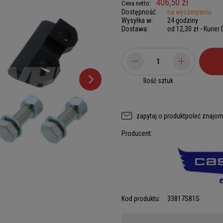
406,50 zł
Cena netto:
Dostępność:
na wyczerpaniu
Wysyłka w:
24 godziny
Dostawa:
od 12,30 zł
- Kurier
Ilość sztuk
zapytaj o produkt
poleć znajo
Producent:
Kod produktu:
33817S81S