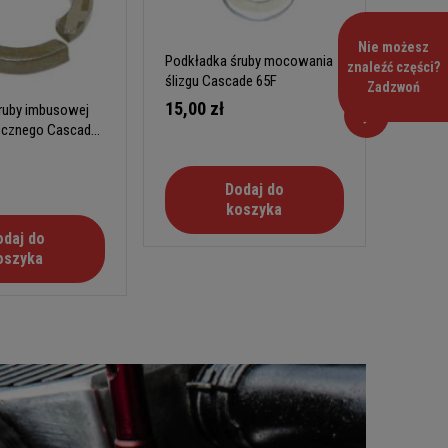
Nie możesz
Podkładka śruby mocowania
znaleźć części?
Ślizg d
ślizgu Cascade 65F
Zadzwoń
15,00 zł
ruby imbusowej
50,00
ocznego Cascade
Dodaj do
koszyka
odaj do
oszyka