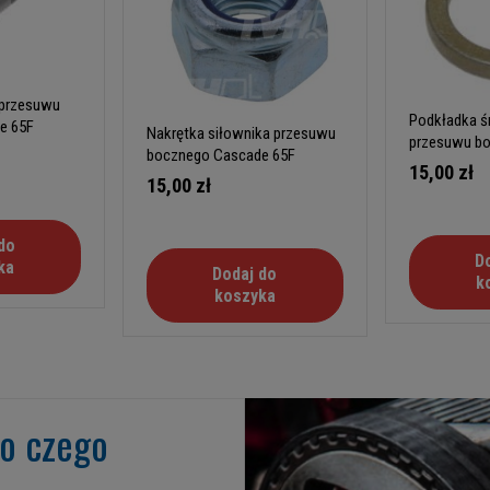
 przesuwu
Podkładka ś
e 65F
Nakrętka siłownika przesuwu
przesuwu b
bocznego Cascade 65F
65F
15,00 zł
15,00 zł
do
D
ka
Dodaj do
k
koszyka
go czego