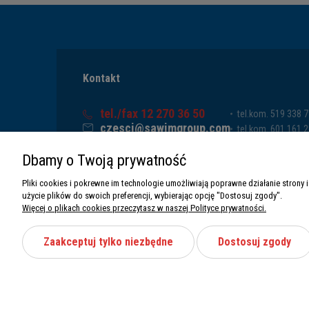
Kontakt
tel./fax 12 270 36 50
tel.kom. 519 338 
czesci@sawimgroup.com
tel.kom. 601 161 
ul. Krakowska 332,
tel.kom. 519 338 
Dbamy o Twoją prywatność
32-080 Zabierzów
tel.kom. 661 011 
Sawim Group Mariusz Zdyb sp. k.
Pliki cookies i pokrewne im technologie umożliwiają poprawne działanie stron
NIP: 5130284470
użycie plików do swoich preferencji, wybierając opcję "Dostosuj zgody".
REGON: 5246591010
Więcej o plikach cookies przeczytasz w naszej Polityce prywatności.
Zaakceptuj tylko niezbędne
Dostosuj zgody
Wszystkie prawa zastrzeżone Sawimbis 2026