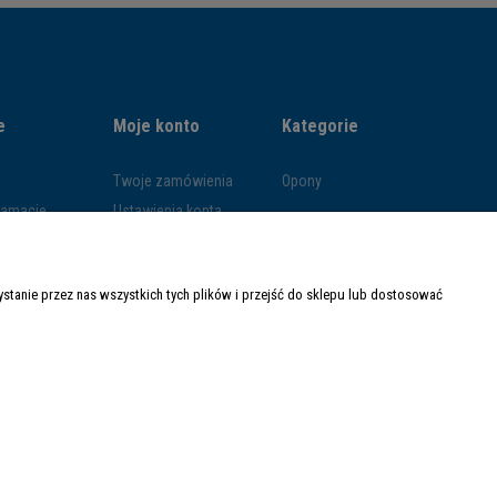
e
Moje konto
Kategorie
Twoje zamówienia
Opony
klamacje
Ustawienia konta
ywatności
Przechowalnia
ości
tanie przez nas wszystkich tych plików i przejść do sklepu lub dostosować
ty dostawy
Made with
by
Mamezi.pl