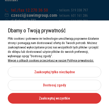
tel./fax 12 270 36 50
tel.kom. 519 338 797
czesci@sawimgroup.com
tel.kom. 601 161 286
ul. Krakowska 332,
tel.kom. 519 338 793
32-080 Zabierzów
tel.kom. 661 011 669
Dbamy o Twoją prywatność
Sawim Group Mariusz Zdyb sp. k.
NIP: 5130284470
Pliki cookies i pokrewne im technologie umożliwiają poprawne działanie
REGON: 5246591010
strony i pomagają nam dostosować ofertę do Twoich potrzeb. Możesz
zaakceptować wykorzystanie przez nas wszystkich tych plików i przejść
do sklepu lub dostosować użycie plików do swoich preferencji,
wybierając opcję "Dostosuj zgody".
Więcej o plikach cookies przeczytasz w naszej Polityce prywatności.
O nas
Informacje
Zaakceptuj tylko niezbędne
Moje konto
Dostosuj zgody
Kategorie
Zaakceptuj wszystkie