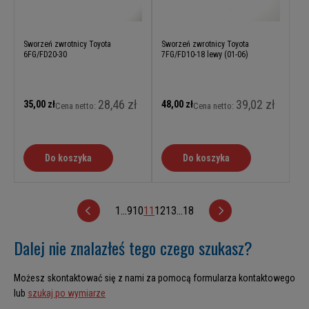
Sworzeń zwrotnicy Toyota
Sworzeń zwrotnicy Toyota
6FG/FD20-30
7FG/FD10-18 lewy (01-06)
28,46 zł
39,02 zł
35,00 zł
48,00 zł
Cena netto:
Cena netto:
Do koszyka
Do koszyka
1
...
9
10
11
12
13
...
18
Dalej nie znalazłeś tego czego szukasz?
Możesz skontaktować się z nami za pomocą formularza kontaktowego
lub
szukaj po wymiarze