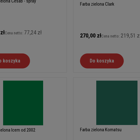
ielona Cesab - spray
Farba zielona Clark
 zł
77,24 zł
Cena netto:
270,00 zł
219,51 z
Cena netto:
o koszyka
Do koszyka
Farba zielona Komatsu
ielona Icem od 2002