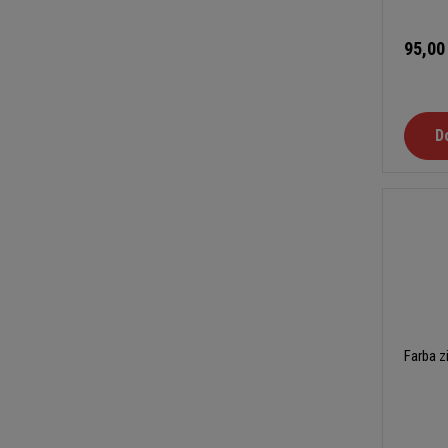
95,00
D
Farba z