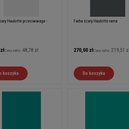
zary Haulotte przeciwwaga -
Farba szary Haulotte rama
 zł
48,78 zł
270,00 zł
219,51 z
Cena netto:
Cena netto:
o koszyka
Do koszyka