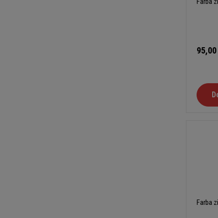
Farba z
95,00
D
Farba z