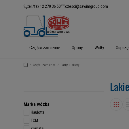
tel./fax 12 270 36 50
czesci@sawimgroup.com
Części zamienne
Opony
Widły
Osprzę
/
Części zamienne
/
Farby i lakiery
Laki
Marka wózka
Haulotte
TCM
Komatsu