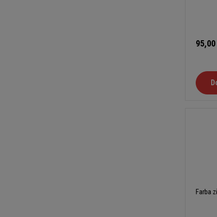
95,00
D
Farba z