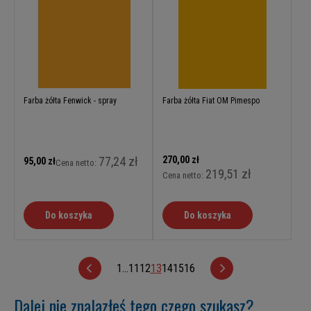
Farba żółta Fenwick - spray
Farba żółta Fiat OM Pimespo
77,24 zł
270,00 zł
95,00 zł
Cena netto:
219,51 zł
Cena netto:
Do koszyka
Do koszyka
1
...
11
12
13
14
15
16
Dalej nie znalazłeś tego czego szukasz?