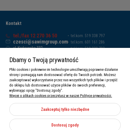
Kontakt
tel./fax 12 270 36 50
tel.kom. 519 338 797
czesci@sawimgroup.com
tel.kom. 601 161 286
ul. Krakowska 332,
tel.kom. 519 338 793
32-080 Zabierzów
tel.kom. 661 011 669
Dbamy o Twoją prywatność
Sawim Group Mariusz Zdyb sp. k.
NIP: 5130284470
Pliki cookies i pokrewne im technologie umożliwiają poprawne działanie
REGON: 5246591010
strony i pomagają nam dostosować ofertę do Twoich potrzeb. Możesz
zaakceptować wykorzystanie przez nas wszystkich tych plików i przejść
do sklepu lub dostosować użycie plików do swoich preferencji,
wybierając opcję "Dostosuj zgody".
Więcej o plikach cookies przeczytasz w naszej Polityce prywatności.
O nas
Informacje
Zaakceptuj tylko niezbędne
Moje konto
Dostosuj zgody