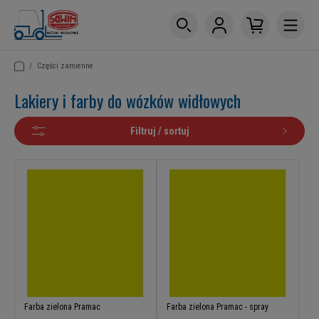
/
Części zamienne
Lakiery i farby do wózków widłowych
Filtruj / sortuj
Farba zielona Pramac
Farba zielona Pramac - spray