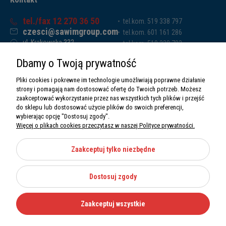
tel./fax 12 270 36 50
tel.kom. 519 338 797
czesci@sawimgroup.com
tel.kom. 601 161 286
ul. Krakowska 332,
tel.kom. 519 338 793
32-080 Zabierzów
tel.kom. 661 011 669
Dbamy o Twoją prywatność
Sawim Group Mariusz Zdyb sp. k.
NIP: 5130284470
Pliki cookies i pokrewne im technologie umożliwiają poprawne działanie
REGON: 5246591010
strony i pomagają nam dostosować ofertę do Twoich potrzeb. Możesz
zaakceptować wykorzystanie przez nas wszystkich tych plików i przejść
do sklepu lub dostosować użycie plików do swoich preferencji,
wybierając opcję "Dostosuj zgody".
Więcej o plikach cookies przeczytasz w naszej Polityce prywatności.
O nas
Informacje
Zaakceptuj tylko niezbędne
Moje konto
Dostosuj zgody
Kategorie
Zaakceptuj wszystkie