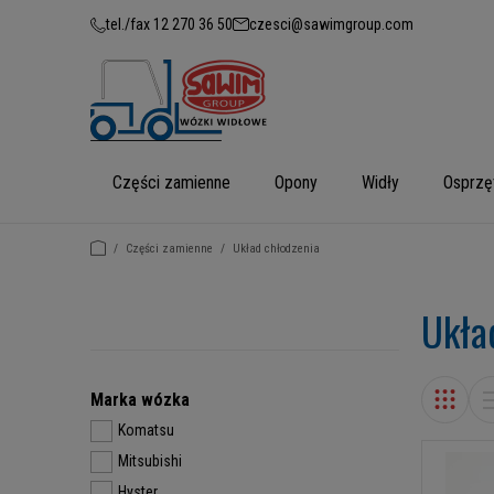
tel./fax 12 270 36 50
czesci@sawimgroup.com
Części zamienne
Opony
Widły
Osprzę
/
Części zamienne
/
Układ chłodzenia
Ukła
Marka wózka
Komatsu
Mitsubishi
Hyster