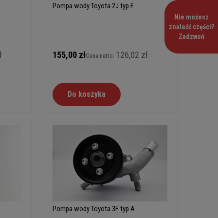
Pompa wody Toyota 2J typ E
Nie możesz
znaleźć części?
Zadzwoń
ł
155,00 zł
126,02 zł
Cena netto:
Do koszyka
Pompa wody Toyota 3F typ A