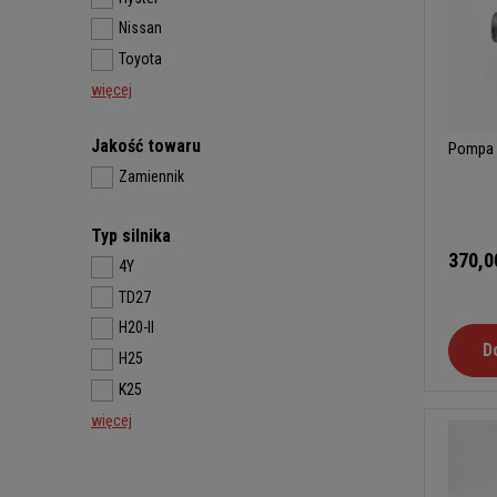
Nissan
Toyota
więcej
Jakość towaru
Pompa 
Zamiennik
Typ silnika
370,0
4Y
TD27
H20-II
D
H25
K25
więcej