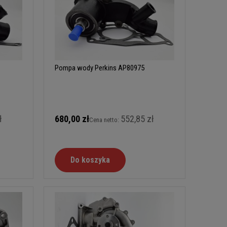
Pompa wody Perkins AP80975
ł
680,00 zł
552,85 zł
Cena netto:
Do koszyka